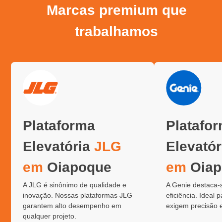
Marcas premium que
trabalhamos
Plataforma
Platafo
Elevatória
JLG
Elevató
em
Oiapoque
em
Oiap
A JLG é sinônimo de qualidade e
A Genie destaca-
inovação. Nossas plataformas JLG
eficiência. Ideal 
garantem alto desempenho em
exigem precisão 
qualquer projeto.