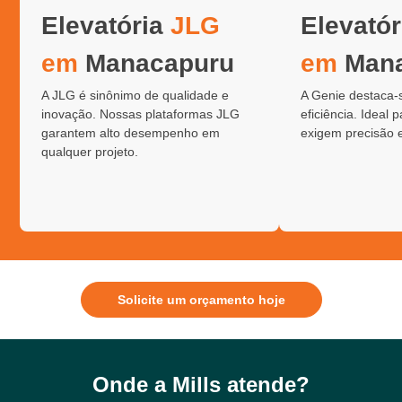
Elevatória
JLG
Elevató
em
Manacapuru
em
Mana
A JLG é sinônimo de qualidade e
A Genie destaca-
inovação. Nossas plataformas JLG
eficiência. Ideal 
garantem alto desempenho em
exigem precisão 
qualquer projeto.
Solicite um orçamento hoje
Onde a Mills atende?