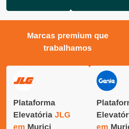
Marcas premium que
trabalhamos
Plataforma
Platafo
Elevatória
JLG
Elevató
em
Murici
em
Muri